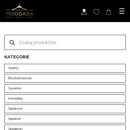
Skip
to
content
Wyszukiwarka
produktów
KATEGORIE
Swetry
Bluzka/koszula
Sukienki
Komplety
Spódnice
Spodnie
Spodenki