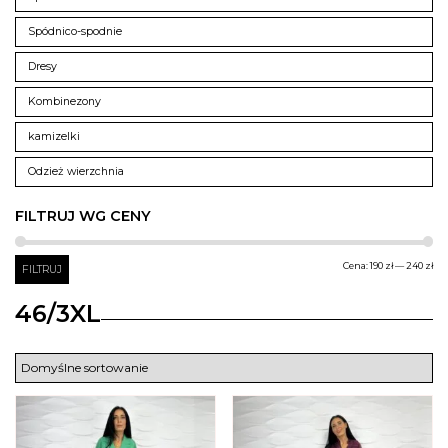
Spódnico-spodnie
Dresy
Kombinezony
kamizelki
Odzież wierzchnia
FILTRUJ WG CENY
Ce
Ce
Cena:
190 zł
—
240 zł
FILTRUJ
mi
ma
46/3XL