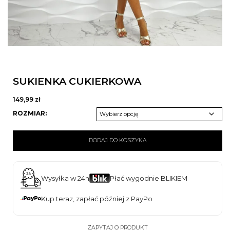
SUKIENKA CUKIERKOWA
149,99
zł
ROZMIAR:
ilość
Sukienka
DODAJ DO KOSZYKA
cukierkowa
Wysyłka w 24h
Płać wygodnie BLIKIEM
Kup teraz, zapłać później z PayPo
ZAPYTAJ O PRODUKT