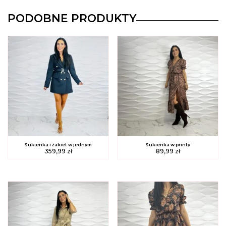
PODOBNE PRODUKTY
Sukienka i żakiet w jednym
Sukienka w printy
359,99
zł
89,99
zł
Ten
produkt
ma
wiele
wariantów.
Opcje