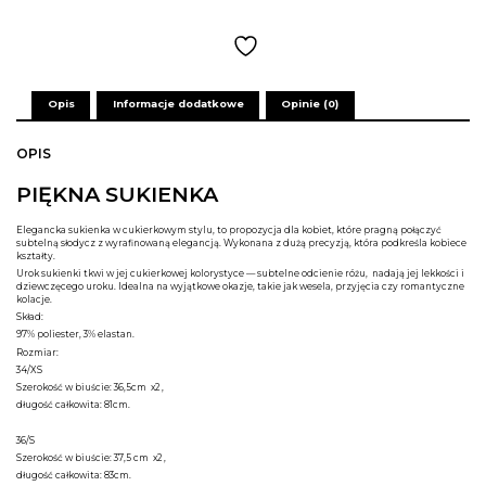
Opis
Informacje dodatkowe
Opinie (0)
OPIS
PIĘKNA SUKIENKA
Elegancka sukienka w cukierkowym stylu, to propozycja dla kobiet, które pragną połączyć
subtelną słodycz z wyrafinowaną elegancją. Wykonana z dużą precyzją, która podkreśla kobiece
kształty.
Urok sukienki tkwi w jej cukierkowej kolorystyce — subtelne odcienie różu, nadają jej lekkości i
dziewczęcego uroku. Idealna na wyjątkowe okazje, takie jak wesela, przyjęcia czy romantyczne
kolacje.
Skład:
97% poliester, 3% elastan.
Rozmiar:
34/XS
Szerokość w biuście: 36,5cm x2 ,
długość całkowita: 81cm.
36/S
Szerokość w biuście: 37,5 cm x2 ,
długość całkowita: 83cm.